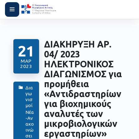
ΔΙΑΚΗΡΥΞΗ ΑΡ.
21
04/ 2023
ΜΑΡ
ΗΛΕΚΤΡΟΝΙΚΟΣ
2023
ΔΙΑΓΩΝΙΣΜΟΣ για
προμήθεια
Δια
«Αντιδραστηρίων
γω
νισ
για βιοχημικούς
μοί
αναλυτές των
Νέα
-Αν
μικροβιολογικών
ακο
ινώ
εργαστηρίων»
σει