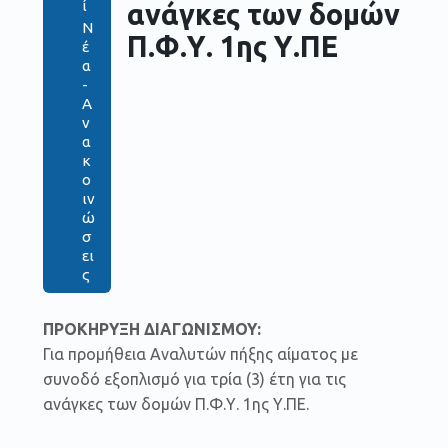
ί
ανάγκες των δομών
Ν
Π.Φ.Υ. 1ης Υ.ΠΕ
έ
α
-
Α
ν
α
κ
ο
ιν
ώ
σ
ει
ς
ΠΡΟΚΗΡΥΞΗ ΔΙΑΓΩΝΙΣΜΟΥ:
Για προμήθεια Αναλυτών πήξης αίματος με
συνοδό εξοπλισμό για τρία (3) έτη για τις
ανάγκες των δομών Π.Φ.Υ. 1ης Υ.ΠΕ.