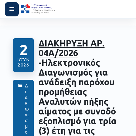
ΔΙΑΚΗΡΥΞΗ ΑΡ.
2
04Α/2026
ΙΟΎΝ
-Ηλεκτρονικός
2026
Διαγωνισμός για
ανάδειξη παρόχου
Δ
προμήθειας
ι
α
Αναλυτών πήξης
γ
αίματος με συνοδό
ω
νι
εξοπλισμό για τρία
σ
μ
(3) έτη για τις
ο