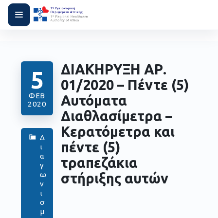
ΔΙΑΚΗΡΥΞΗ ΑΡ.
5
01/2020 – Πέντε (5)
ΦΕΒ
Αυτόματα
2020
Διαθλασίμετρα –
Κερατόμετρα και
Δ
πέντε (5)
ι
α
τραπεζάκια
γ
στήριξης αυτών
ω
ν
ι
σ
μ