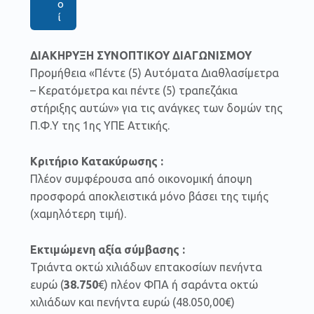
ο
ί
ΔΙΑΚΗΡΥΞΗ ΣΥΝΟΠΤΙΚΟΥ ΔΙΑΓΩΝΙΣΜΟΥ
Προμήθεια «Πέντε (5) Αυτόματα Διαθλασίμετρα
– Κερατόμετρα και πέντε (5) τραπεζάκια
στήριξης αυτών» για τις ανάγκες των δομών της
Π.Φ.Υ της 1ης ΥΠΕ Αττικής.
Κριτήριο Κατακύρωσης :
Πλέον συμφέρουσα από οικονομική άποψη
προσφορά αποκλειστικά μόνο βάσει της τιμής
(χαμηλότερη τιμή).
Εκτιμώμενη αξία σύμβασης :
Τριάντα οκτώ χιλιάδων επτακοσίων πενήντα
ευρώ (
38.750
€) πλέον ΦΠΑ ή σαράντα οκτώ
χιλιάδων και πενήντα ευρώ (48.050,00€)