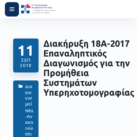
Διακήρυξη 18Α-2017
11
Επαναληπτικός
ΣΕΠ
Διαγωνισμός για την
2018
Προμήθεια
Συστημάτων
Δια
Υπερηχοτομογραφίας
γω
νισ
μοί
Νέα
-Αν
ακο
ινώ
σει