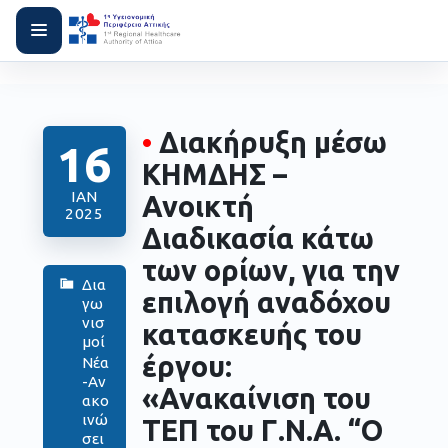
•
Διακήρυξη μέσω
16
ΚΗΜΔΗΣ –
ΙΑΝ
Ανοικτή
2025
Διαδικασία κάτω
των ορίων, για την
Δια
επιλογή αναδόχου
γω
νισ
κατασκευής του
μοί
έργου:
Νέα
-Αν
«Ανακαίνιση του
ακο
ινώ
ΤΕΠ του Γ.Ν.Α. “Ο
σει