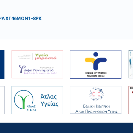
ΨΛΧΓ46ΜΩΝ1-8ΡΚ