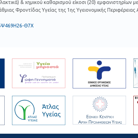
λακτικά) & χημικού καθαρισμού είκοσι (20) εμφανιστηρίων μ
θμιας Φροντίδας Υγείας της 1ης Υγειονομικής Περιφέρειας 
Δ5Ψ469Η26-Θ7Χ