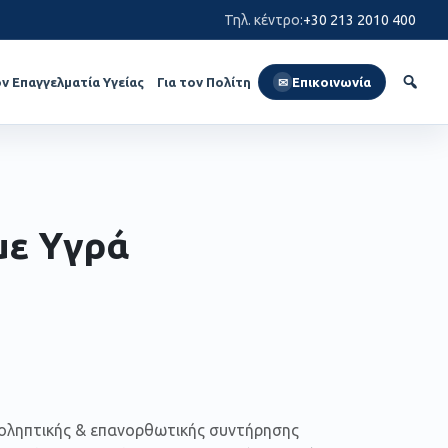
Τηλ. κέντρο
:
+30 213 2010 400
ον Επαγγελματία Υγείας
Για τον Πολίτη
Επικοινωνία
✉
με Υγρά
ροληπτικής & επανορθωτικής συντήρησης