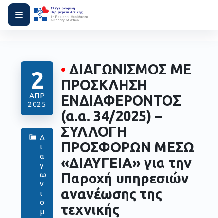
•
ΔΙΑΓΩΝΙΣΜΟΣ ΜΕ
2
ΠΡΟΣΚΛΗΣΗ
ΑΠΡ
ΕΝΔΙΑΦΕΡΟΝΤΟΣ
2025
(α.α. 34/2025) –
ΣΥΛΛΟΓΗ
Δ
ΠΡΟΣΦΟΡΩΝ ΜΕΣΩ
ι
α
«ΔΙΑΥΓΕΙΑ» για την
γ
Παροχή υπηρεσιών
ω
ν
ανανέωσης της
ι
σ
τεχνικής
μ