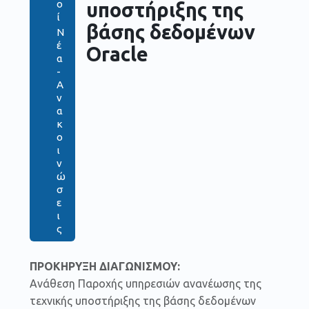
ο
υποστήριξης της
ί
βάσης δεδομένων
Ν
έ
Oracle
α
-
Α
ν
α
κ
ο
ι
ν
ώ
σ
ε
ι
ς
ΠΡΟΚΗΡΥΞΗ
ΔΙΑΓΩΝΙΣΜΟΥ:
Ανάθεση Παροχής υπηρεσιών ανανέωσης της
τεχνικής υποστήριξης της βάσης δεδομένων