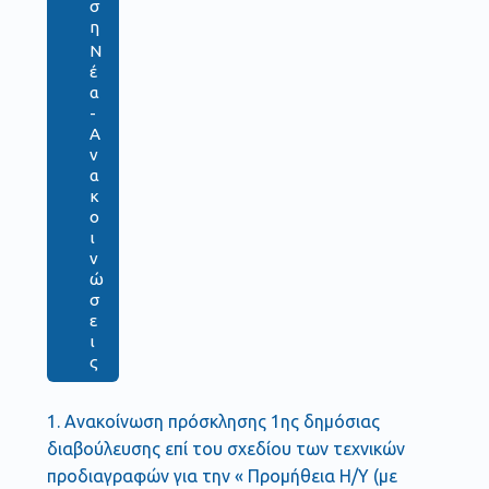
σ
η
Ν
έ
α
-
Α
ν
α
κ
ο
ι
ν
ώ
σ
ε
ι
ς
1. Ανακοίνωση πρόσκλησης 1ης δημόσιας
διαβούλευσης επί του σχεδίου των τεχνικών
προδιαγραφών για την « Προμήθεια Η/Υ (με