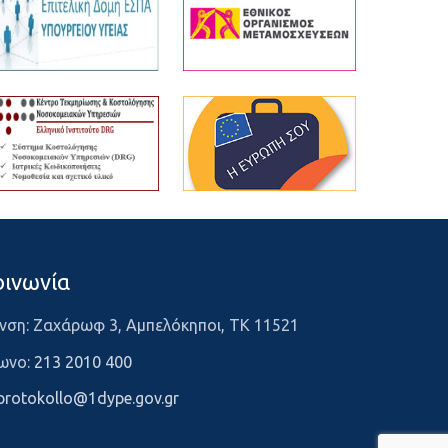
οινωνία
νση: Ζαχάρωφ 3, Αμπελόκηποι, ΤΚ 11521
ωνο:
213 2010 400
protokollo@1dype.gov.gr