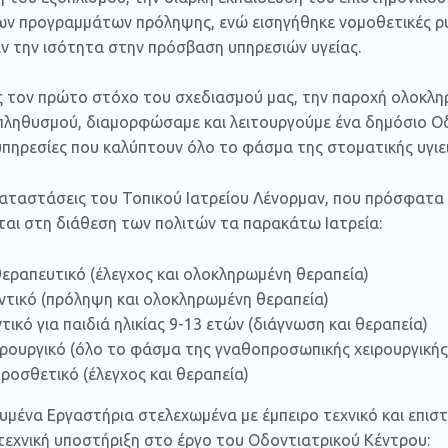
ν προγραμμάτων πρόληψης, ενώ εισηγήθηκε νομοθετικές ρυθ
ν την ισότητα στην πρόσβαση υπηρεσιών υγείας.
 τον πρώτο στόχο του σχεδιασμού μας, την παροχή ολοκλη
πληθυσμού, διαμορφώσαμε και λειτουργούμε ένα δημόσιο Οδ
υπηρεσίες που καλύπτουν όλο το φάσμα της στοματικής υγιει
γκαταστάσεις του Τοπικού Ιατρείου Λένορμαν, που πρόσφατ
ται στη διάθεση των πολιτών τα παρακάτω Ιατρεία:
ραπευτικό (έλεγχος και ολοκληρωμένη θεραπεία)
τικό (πρόληψη και ολοκληρωμένη θεραπεία)
ικό για παιδιά ηλικίας 9-13 ετών (διάγνωση και θεραπεία)
ρουργικό (όλο το φάσμα της γναθοπροσωπικής χειρουργικής
οσθετικό (έλεγχος και θεραπεία)
ευμένα Εργαστήρια στελεχωμένα με έμπειρο τεχνικό και επι
τεχνική υποστήριξη στο έργο του Οδοντιατρικού Κέντρου: