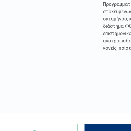
Προγραμματί
στοχευμένων
οκταμήνου, 
διάστημα Φθ
επιστημονικο
ανατροφοδότ
γονείς, ποιο