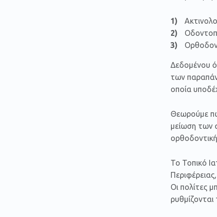
Ακτινολο
Οδοντοπρ
Ορθοδοντ
Δεδομένου ότ
των παραπάν
οποία υποδέ
Θεωρούμε πως
μείωση των α
ορθοδοντική 
Το Τοπικό Ια
Περιφέρειας,
Οι πολίτες 
ρυθμίζονται