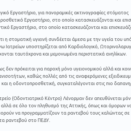
γικό Εργαστήριο, για πανοραμικές ακτινογραφίες στόματος
οσθετικό Εργαστήριο, στο οποίο κατασκευάζονται και επι
ικό Εργαστήριο, στο οποίο κατασκευάζονται και επισκευάζο
ι η στοματική υγιεινή συνδέεται άμεσα με την υγεία του υ
ω Ιατρείων υποστηρίζεται από Καρδιολογικό, Ωτορινολαρυγ
χονται ταυτόχρονα και μεμονωμένα περιστατικά ανηλίκων.
 δεν πρόκειται για παροχή μόνο υγειονομικού αλλά και κοι
νισοτήτων, καθώς πολλές από τις αναφερόμενες εξειδικευμ
και η οδοντοπροσθετική, συγκαταλέγονται στις πιο δαπανηρ
τρείο (Οδοντιατρικό Κέντρο) Λένορμαν δεν απευθύνεται μόν
 αλλά σε όλο τον πληθυσμό της Αττικής, όπως και όμορων 
μπορούν να προγραμματίζουν τα ραντεβού τους καλώντας σε
 τα ραντεβού στο ΠΕΔΥ.