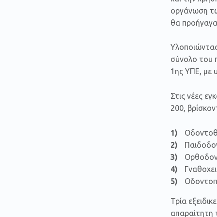
οργάνωση τω
θα προήγαγα
Υλοποιώντας
σύνολο του 
1ης ΥΠΕ, με 
Στις νέες ε
200, βρίσκον
Οδοντοθε
Παιδοδον
Ορθοδοντ
Γναθοχει
Οδοντοπρ
Τρία εξειδικ
απαραίτητη 