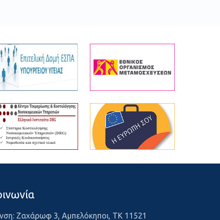
οινωνία
νση: Ζαχάρωφ 3, Αμπελόκηποι, ΤΚ 11521