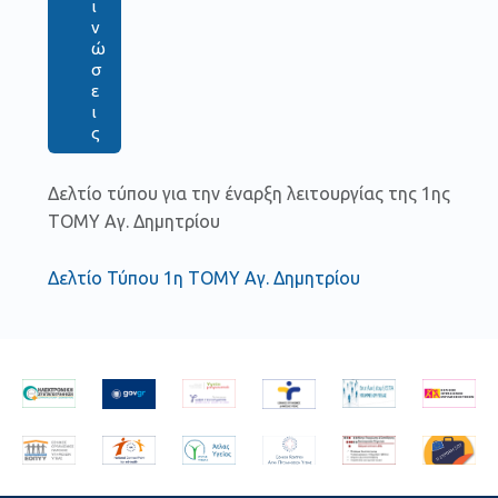
ι
ν
ώ
σ
ε
ι
ς
Δελτίο τύπου για την έναρξη λειτουργίας της 1ης
ΤΟΜΥ Αγ. Δημητρίου
Δελτίο Τύπου 1η ΤΟΜΥ Αγ. Δημητρίου