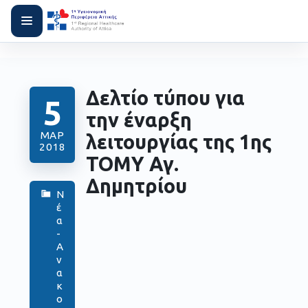
Δελτίο τύπου για
5
την έναρξη
ΜΑΡ
λειτουργίας της 1ης
2018
ΤΟΜΥ Αγ.
Δημητρίου
Ν
έ
α
-
Α
ν
α
κ
ο