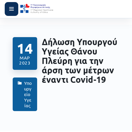
Δήλωση Υπουργού
14
Υγείας Θάνου
ΜΑΡ
Πλεύρη για την
2023
άρση των μέτρων
έναντι Covid-19
Υπο
υργ
είο
Υγε
ίας