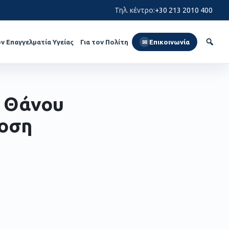
Τηλ. κέντρο
:
+30 213 2010 400
ον Επαγγελματία Υγείας
Για τον Πολίτη
Επικοινωνία
✉
ς Θάνου
δοση