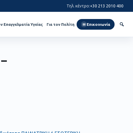
Τηλ. κέντρο
:
+30 213 2010 400
ον Επαγγελματία Υγείας
Για τον Πολίτη
Επικοινωνία
✉
 –