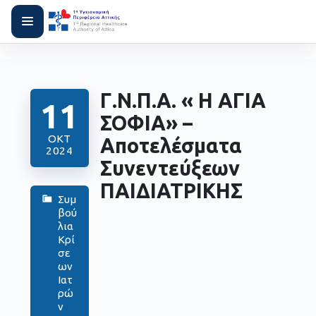
Γ.Ν.Π.Α. « Η ΑΓΙΑ
11
ΣΟΦΙΑ» –
ΟΚΤ
Αποτελέσματα
2024
Συνεντεύξεων
ΠΑΙΔΙΑΤΡΙΚΗΣ
Συμ
βού
λια
Κρί
σε
ων
Ιατ
ρώ
ν