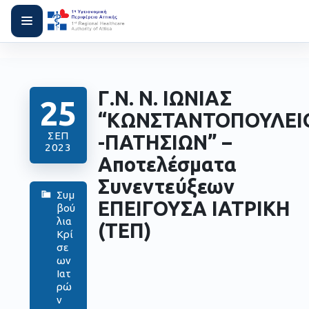
Γ.Ν. Ν. ΙΩΝΙΑΣ
25
“ΚΩΝΣΤΑΝΤΟΠΟΥΛΕΙ
ΣΕΠ
-ΠΑΤΗΣΙΩΝ” –
2023
Αποτελέσματα
Συνεντεύξεων
Συμ
ΕΠΕΙΓΟΥΣΑ ΙΑΤΡΙΚΗ
βού
λια
(ΤΕΠ)
Κρί
σε
ων
Ιατ
ρώ
ν