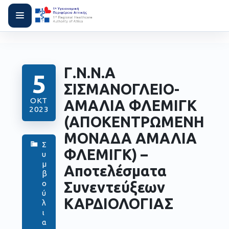
Γ.Ν.Ν.Α
5
ΣΙΣΜΑΝΟΓΛΕΙΟ-
ΟΚΤ
ΑΜΑΛΙΑ ΦΛΕΜΙΓΚ
2023
(ΑΠΟΚΕΝΤΡΩΜΕΝΗ
ΜΟΝΑΔΑ ΑΜΑΛΙΑ
Σ
ΦΛΕΜΙΓΚ) –
υ
μ
Αποτελέσματα
β
Συνεντεύξεων
ο
ύ
ΚΑΡΔΙΟΛΟΓΙΑΣ
λ
ι
α