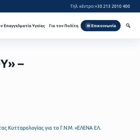
Τηλ. κέντρο
:
+30 213 2010 400
ον Επαγγελματία Υγείας
Για τον Πολίτη
Επικοινωνία
✉
Υ» –
ητας Κυτταρολογίας για το Γ.Ν.Μ. «ΕΛΕΝΑ ΕΛ.