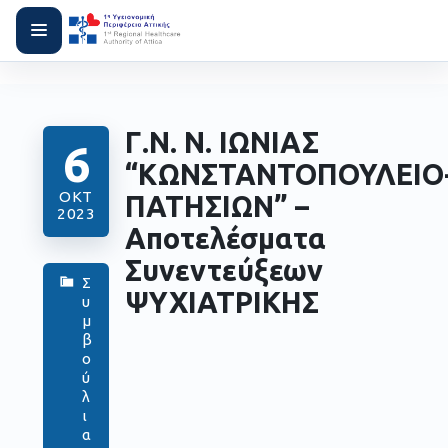
Γ.Ν. Ν. ΙΩΝΙΑΣ
6
“ΚΩΝΣΤΑΝΤΟΠΟΥΛΕΙΟ
ΟΚΤ
ΠΑΤΗΣΙΩΝ” –
2023
Αποτελέσματα
Συνεντεύξεων
Σ
ΨΥΧΙΑΤΡΙΚΗΣ
υ
μ
β
ο
ύ
λ
ι
α