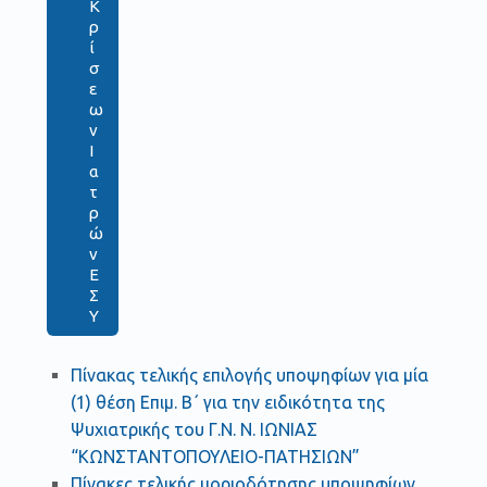
Κ
ρ
ί
σ
ε
ω
ν
Ι
α
τ
ρ
ώ
ν
Ε
Σ
Υ
Πίνακας τελικής επιλογής υποψηφίων για μία
(1) θέση Επιμ. Β΄ για την ειδικότητα της
Ψυχιατρικής του Γ.Ν. Ν. ΙΩΝΙΑΣ
“ΚΩΝΣΤΑΝΤΟΠΟΥΛΕΙΟ-ΠΑΤΗΣΙΩΝ”
Πίνακες τελικής μοριοδότησης υποψηφίων