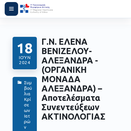
Γ.Ν. ΕΛΕΝΑ
18
ΒΕΝΙΖΕΛΟΥ-
ΙΟΎΝ
ΑΛΕΞΑΝΔΡΑ -
2024
(ΟΡΓΑΝΙΚΗ
ΜΟΝΑΔΑ
Συμ
ΑΛΕΞΑΝΔΡΑ) –
βού
λια
Αποτελέσματα
Κρί
Συνεντεύξεων
σε
ων
ΑΚΤΙΝΟΛΟΓΙΑΣ
Ιατ
ρώ
ν