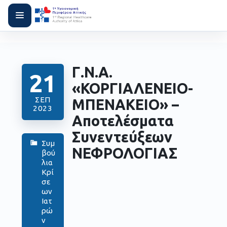
Γ.Ν.Α.
21
«ΚΟΡΓΙΑΛΕΝΕΙΟ-
ΣΕΠ
ΜΠΕΝΑΚΕΙΟ» –
2023
Αποτελέσματα
Συνεντεύξεων
Συμ
ΝΕΦΡΟΛΟΓΙΑΣ
βού
λια
Κρί
σε
ων
Ιατ
ρώ
ν