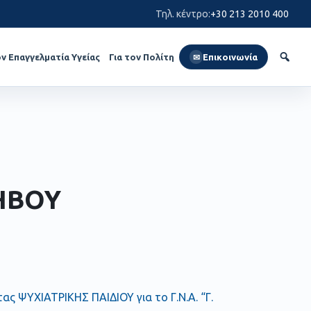
Τηλ. κέντρο
:
+30 213 2010 400
ον Επαγγελματία Υγείας
Για τον Πολίτη
Επικοινωνία
✉
ΗΒΟΥ
τας ΨΥΧΙΑΤΡΙΚΗΣ ΠΑΙΔΙΟΥ για το Γ.Ν.Α. “Γ.