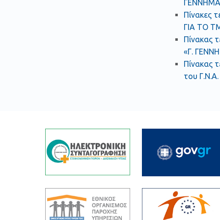
ΓΕΝΝΗΜΑΤ
Πίνακες τ
ΓΙΑ ΤΟ Τ
Πίνακας τ
«Γ. ΓΕΝΝ
Πίνακας τ
του Γ.Ν.Α