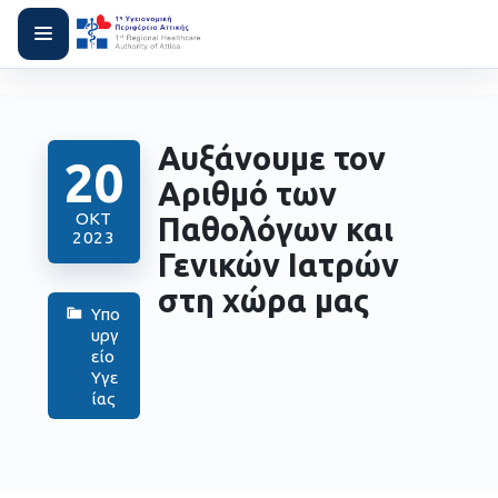
Αυξάνουμε τον
20
Αριθμό των
ΟΚΤ
Παθολόγων και
2023
Γενικών Ιατρών
στη χώρα μας
Υπο
υργ
είο
Υγε
ίας