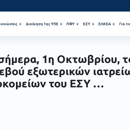
οινώσεις
Διοίκηση 1ης ΥΠΕ
ΠΦΥ
ΕΣΥ
ΕΛΚΕΑ
Για τ
σήμερα, 1η Οκτωβρίου, τ
εβού εξωτερικών ιατρεί
κομείων του ΕΣΥ …