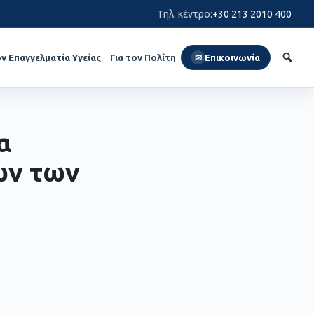
Τηλ. κέντρο
:
+30 213 2010 400
ον Επαγγελματία Υγείας
Για τον Πολίτη
Επικοινωνία
✉
α
ων των