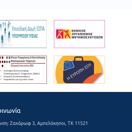
οινωνία
νση: Ζαχάρωφ 3, Αμπελόκηποι, ΤΚ 11521