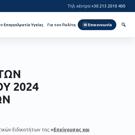
Τηλ. κέντρο
:
+30 213 2010 400
ον Επαγγελματία Υγείας
Για τον Πολίτη
Επικοινωνία
✉
ΤΩΝ
Υ 2024
ΩΝ
ικών Ειδικοτήτων της
«
Επείγουσας και