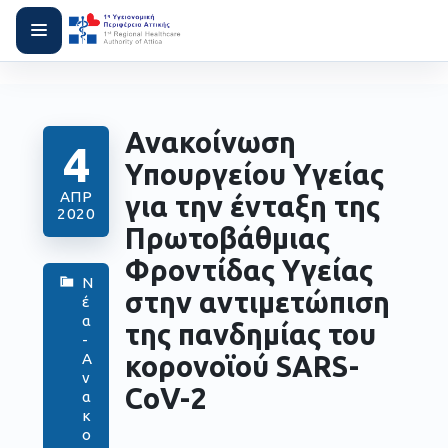
Ανακοίνωση
4
Υπουργείου Υγείας
ΑΠΡ
για την ένταξη της
2020
Πρωτοβάθμιας
Φροντίδας Υγείας
Ν
στην αντιμετώπιση
έ
α
της πανδημίας του
-
κορονοϊού SARS-
Α
ν
CoV-2
α
κ
ο