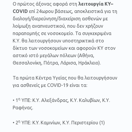
O πρώτος άξονας αφορά στη
λειτουργία ΚΥ–
COVID
επί 24ωρου βάσεως, αποκλειστικά για τη
διαλογή/διερεύνηση/διαχείριση ασθενών με
λοίμωξη αναπνευστικού, που δεν χρήζουν
παραπομπής σε νοσοκομείο. Τα συγκεκριμένα
Κ.Υ. θα λειτουργήσουν υποστηρικτικά στο
δίκτυο των νοσοκομείων και αφορούν ΚΥ στον
αστικό ιστό μεγάλων πόλεων (Αθήνα,
Θεσσαλονίκη, Πάτρα, Λάρισα, Ηράκλειο).
Τα πρώτα Κέντρα Υγείας που θα λειτουργήσουν
για ασθενείς με COVID-19 είναι τα:
η
• 1
ΥΠΕ: Κ.Υ. Αλεξάνδρας, Κ.Υ. Καλυβίων, Κ.Υ.
Ραφήνας.
η
• 2
ΥΠΕ: K.Y. Καμινίων, Κ.Υ. Περιστερίου (1)