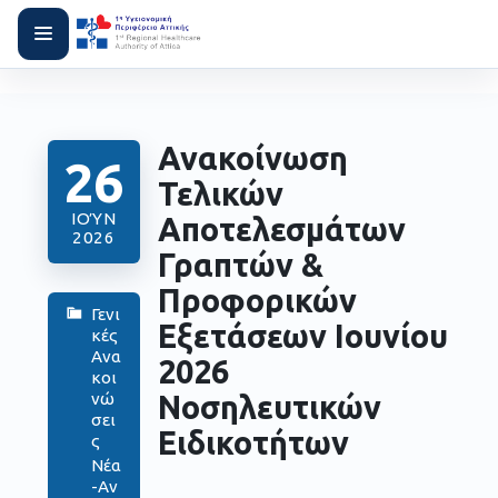
Ανακοίνωση
26
Τελικών
ΙΟΎΝ
Αποτελεσμάτων
2026
Γραπτών &
Προφορικών
Γενι
Εξετάσεων Ιουνίου
κές
Ανα
2026
κοι
Νοσηλευτικών
νώ
σει
Ειδικοτήτων
ς
Νέα
-Αν