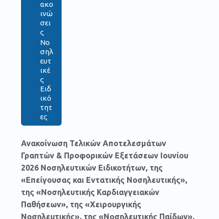
ακο
ινώ
σει
ς
Νο
σηλ
ευτ
ικέ
ς
Ειδ
ικό
τητ
ες
Ανακοίνωση Τελικών Αποτελεσμάτων
Γραπτών & Προφορικών Εξετάσεων Ιουνίου
2026 Νοσηλευτικών Ειδικοτήτων, της
«Επείγουσας και Εντατικής Νοσηλευτικής»,
της «Νοσηλευτικής Καρδιαγγειακών
Παθήσεων», της «Χειρουργικής
Νοσηλευτικής», της «Νοσηλευτικής Παίδων»,