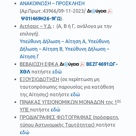
ΑΝΑΚΟΙΝΩΣΗ – ΠΡΟΣΚΛΗΣΗ
(Αρ.Πρωτ.:43966/09-11-2023/
Ψ01Ι469Η26-9ΓΩ
).
Αιτήσεις – Υ.Δ.
:
(Α, Β ή Γ, ανάλογα με την
επιλογή).
Υπεύθυνη Δήλωση – Αίτηση Α
,
Υπεύθυνη
Δήλωση – Αίτηση Β
,
Υπεύθυνη Δήλωση –
Αίτηση Γ
ΒΕΒΑΙΩΣΗ ΕΦΚΑ
ΒΕΖΓ4691ΩΓ-
ΧΘΛ
πατήστε
εδώ
ΕΞΟΥΣΙΟΔΟΤΗΣΗ
(σε περίπτωση μη
ταυτοπρόσωπης παρουσίας για κατάθεση
της Αίτησης) πατήστε
εδώ
ης
ΠΙΝΑΚΑΣ ΥΓΕΙΟΝΟΜΙΚΩΝ ΜΟΝΑΔΩΝ της 1
ΥΠΕ
πατήστε
εδώ
ΠΡΟΔΙΑΓΡΑΦΕΣ ΦΩΤΟΓΡΑΦΙΑΣ
(
πρόσφατη,
τύπου Αστυνομικής Ταυτότητας
)
πατήστε
εδώ