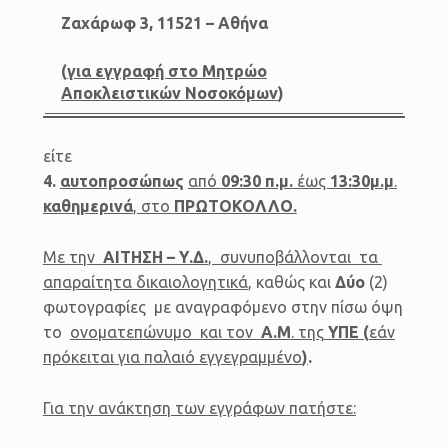
Ζαχάρωφ 3, 11521 – Αθήνα
(
για εγγραφή στο Μητρώο
Αποκλειστικών Νοσοκόμων
)
είτε
4.
αυτοπροσώπως
από
09:30 π.μ.
έως
13:30μ.μ
.
καθημερινά
, στο
ΠΡΩΤΟΚΟΛΛΟ.
Με την
ΑΙΤΗΣΗ – Υ.Δ.
, συνυποβάλλονται τα
απαραίτητα δικαιολογητικά
, καθώς και
Δύο
(2)
φωτογραφίες με αναγραφόμενο στην πίσω όψη
το
ονοματεπώνυμο και τον
Α.Μ
. της
ΥΠΕ (
εάν
πρόκειται για παλαιό εγγεγραμμένο
)
.
Για την ανάκτηση των εγγράφων πατήστε: