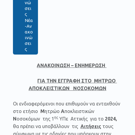
νώ
σει
ς
Νέα
-Αν
ακο
ινώ
σει
ς
ΑΝΑΚΟΙΝΩΣΗ –
ΕΝΗΜΕΡΩΣΗ
ΓΙΑ ΤΗΝ ΕΓΓΡΑΦΗ ΣΤΟ ΜΗΤΡΩΟ
ΑΠΟΚΛΕΙΣΤΙΚΩΝ ΝΟΣΟΚΟΜΩΝ
Οι ενδιαφερόμενοι που επιθυμούν να ενταχθούν
στο ετήσιο
Μ
ητρώο
Α
ποκλειστικών
ης
Ν
οσοκόμων της 1
ΥΠε Αττικής για το
2024,
θα πρέπει να υποβάλλουν τις
Αιτήσεις
τους
σύμφωνα με τις οδηγίες που υπάρχουν στην