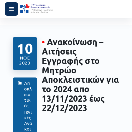
•
Ανακοίνωση –
10
Αιτήσεις
ΝΟΈ
Εγγραφής στο
2023
Μητρώο
Αποκλειστικών για
Απ
το 2024 απο
οκλ
εισ
13/11/2023 έως
τικ
22/12/2023
ές
Γενι
κές
Ανα
κοι