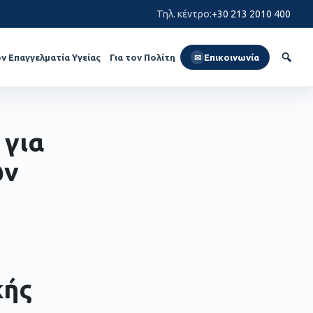
Τηλ. κέντρο
:
+30 213 2010 400
ον Επαγγελματία Υγείας
Για τον Πολίτη
Επικοινωνία
✉
 για
ων
κής