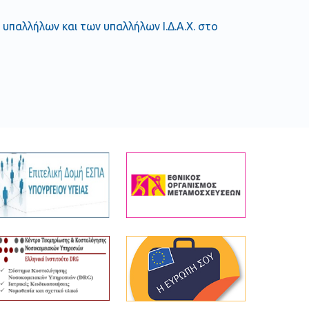
παλλήλων και των υπαλλήλων Ι.Δ.Α.Χ. στο