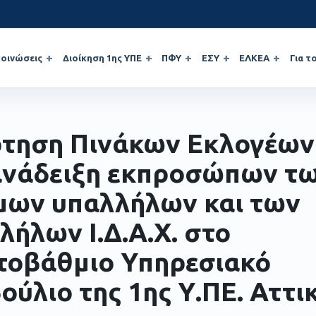
οινώσεις
Διοίκηση 1ης ΥΠΕ
ΠΦΥ
ΕΣΥ
ΕΛΚΕΑ
Για τ
τηση Πινάκων Εκλογέων
ανάδειξη εκπροσώπων τ
μων υπαλλήλων και των
λήλων Ι.Δ.Α.Χ. στο
οβάθμιο Υπηρεσιακό
ούλιο της 1ης Υ.ΠΕ. Αττι