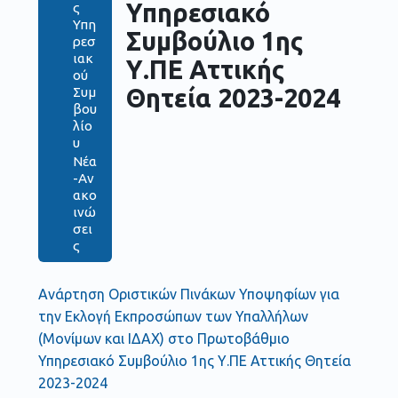
Υπηρεσιακό
ς
Υπη
Συμβούλιο 1ης
ρεσ
ιακ
Υ.ΠΕ Αττικής
ού
Θητεία 2023-2024
Συμ
βου
λίο
υ
Νέα
-Αν
ακο
ινώ
σει
ς
Ανάρτηση Οριστικών Πινάκων Υποψηφίων για
την Εκλογή Εκπροσώπων των Υπαλλήλων
(Μονίμων και ΙΔΑΧ) στο Πρωτοβάθμιο
Υπηρεσιακό Συμβούλιο 1ης Υ.ΠΕ Αττικής Θητεία
2023-2024