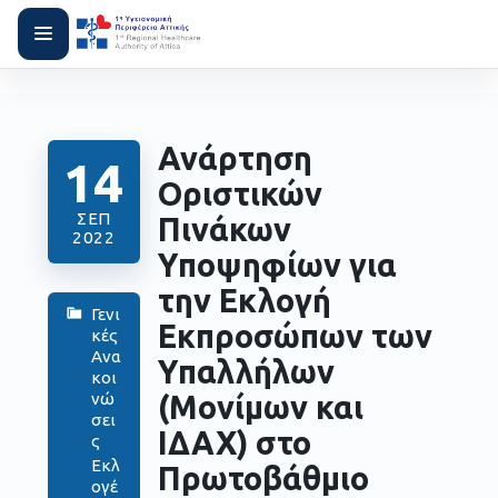
Ανάρτηση
14
Οριστικών
ΣΕΠ
Πινάκων
2022
Υποψηφίων για
την Εκλογή
Γενι
Εκπροσώπων των
κές
Ανα
Υπαλλήλων
κοι
(Μονίμων και
νώ
σει
ΙΔΑΧ) στο
ς
Εκλ
Πρωτοβάθμιο
ογέ