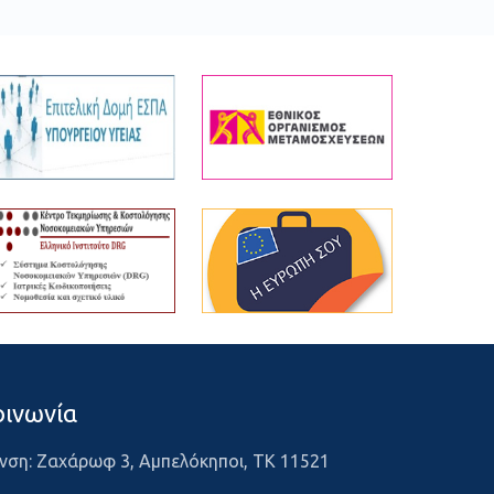
οινωνία
νση: Ζαχάρωφ 3, Αμπελόκηποι, ΤΚ 11521