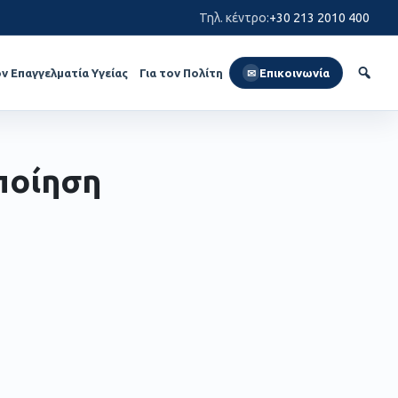
Τηλ. κέντρο
:
+30 213 2010 400
ον Επαγγελματία Υγείας
Για τον Πολίτη
Επικοινωνία
✉
ποίηση