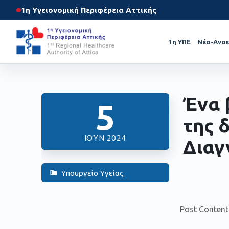
1η Υγειονομική Περιφέρεια Αττικής
1η ΥΠΕ
Νέα-Ανακ
Ένα 
5
της 
ΙΟΎΝ 2024
Διαγ
Υπουργείο Υγείας
Post Content