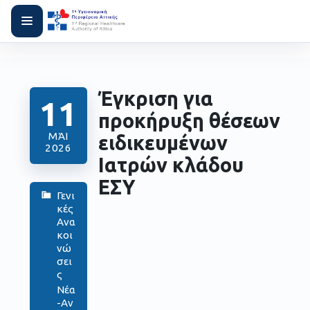
Έγκριση για
11
προκήρυξη θέσεων
ΜΆΙ
ειδικευμένων
2026
Ιατρών κλάδου
ΕΣΥ
Γενι
κές
Ανα
κοι
νώ
σει
ς
Νέα
-Αν