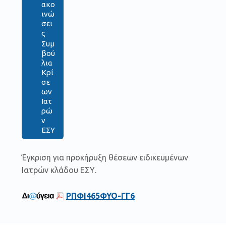
ακο
ινώ
σει
ς
Συμ
βού
λια
Κρί
σε
ων
Ιατ
ρώ
ν
ΕΣΥ
Έγκριση για προκήρυξη θέσεων ειδικευμένων
Ιατρών κλάδου ΕΣΥ.
ΡΠΦΙ465ΦΥΟ-ΓΓ6